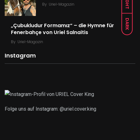
LIGHT
By
Uriel-Magazin
DARK
„Çubukludur Formamız“ – die Hymne für
Fenerbahçe von Uriel Salnaitis
By
Uriel-Magazin
Instagram
Folge uns auf Instagram: @uriel.cover.king