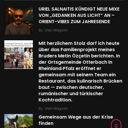
URIEL SALNAITIS KÜNDIGT NEUE MIXE
VON „GEDANKEN AUS LICHT“ AN –
ORIENT-VIBES ZUM JAHRESENDE
By
Uriel-Magazin
Mit herzlichem Stolz darf ich heute
über das Familien­projekt meines
Bruders Metin Özçetin berichten. In
der Ortsgemeinde Otterbach in
Rheinland‑Pfalz eröffnet er
gemeinsam mit seinem Team ein
Restaurant, das kulinarisch Brücken
baut — zwischen deutscher,
rumänischer und türkischer
Kochtradition.
By
Uriel-Magazin
Gemeinsam Wege aus der Krise
finden