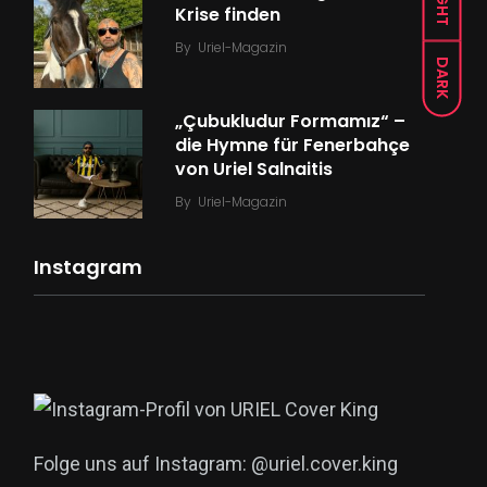
LIGHT
Krise finden
By
Uriel-Magazin
DARK
„Çubukludur Formamız“ –
die Hymne für Fenerbahçe
von Uriel Salnaitis
By
Uriel-Magazin
Instagram
Folge uns auf Instagram: @uriel.cover.king