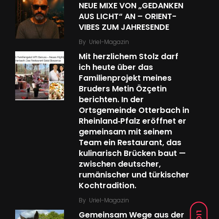
NEUE MIXE VON „GEDANKEN
AUS LICHT“ AN – ORIENT-
VIBES ZUM JAHRESENDE
By
Uriel-Magazin
Mit herzlichem Stolz darf
ich heute über das
Familien­projekt meines
Bruders Metin Özçetin
berichten. In der
Ortsgemeinde Otterbach in
Rheinland‑Pfalz eröffnet er
gemeinsam mit seinem
Team ein Restaurant, das
kulinarisch Brücken baut —
zwischen deutscher,
rumänischer und türkischer
Kochtradition.
By
Uriel-Magazin
Gemeinsam Wege aus der