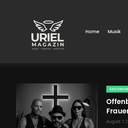
Uriel-Magazin
/
News
/
Ehrlichkeit
Home
Musik
Ehrlichkeit
GESUNDHE
Offenb
Frauen
August 7, 