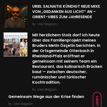
URIEL SALNAITIS KÜNDIGT NEUE MIXE
VON „GEDANKEN AUS LICHT“ AN –
ORIENT-VIBES ZUM JAHRESENDE
By
Uriel-Magazin
Mit herzlichem Stolz darf ich heute
über das Familien­projekt meines
Bruders Metin Özçetin berichten. In
der Ortsgemeinde Otterbach in
Rheinland‑Pfalz eröffnet er
gemeinsam mit seinem Team ein
Restaurant, das kulinarisch Brücken
baut — zwischen deutscher,
rumänischer und türkischer
Kochtradition.
By
Uriel-Magazin
Gemeinsam Wege aus der Krise finden
LIGHT
By
Uriel-Magazin