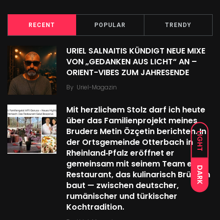
RECENT
POPULAR
TRENDY
URIEL SALNAITIS KÜNDIGT NEUE MIXE
VON „GEDANKEN AUS LICHT“ AN –
ORIENT-VIBES ZUM JAHRESENDE
By
Uriel-Magazin
Mit herzlichem Stolz darf ich heute
über das Familien­projekt meines
Bruders Metin Özçetin berichten. In
LIGHT
der Ortsgemeinde Otterbach in
Rheinland‑Pfalz eröffnet er
gemeinsam mit seinem Team ein
DARK
Restaurant, das kulinarisch Brücken
baut — zwischen deutscher,
rumänischer und türkischer
Kochtradition.