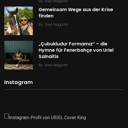
By
Uriel-Magazin
Gemeinsam Wege aus der Krise
finden
By
Uriel-Magazin
„Çubukludur Formamız“ – die
Hymne für Fenerbahçe von Uriel
Salnaitis
By
Uriel-Magazin
Instagram