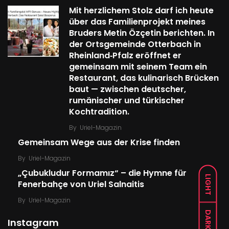
Mit herzlichem Stolz darf ich heute
über das Familien­projekt meines
Bruders Metin Özçetin berichten. In
der Ortsgemeinde Otterbach in
Rheinland‑Pfalz eröffnet er
gemeinsam mit seinem Team ein
Restaurant, das kulinarisch Brücken
baut — zwischen deutscher,
rumänischer und türkischer
Kochtradition.
By
Uriel-Magazin
Gemeinsam Wege aus der Krise finden
By
Uriel-Magazin
„Çubukludur Formamız“ – die Hymne für
LIGHT
Fenerbahçe von Uriel Salnaitis
By
Uriel-Magazin
DARK
Instagram