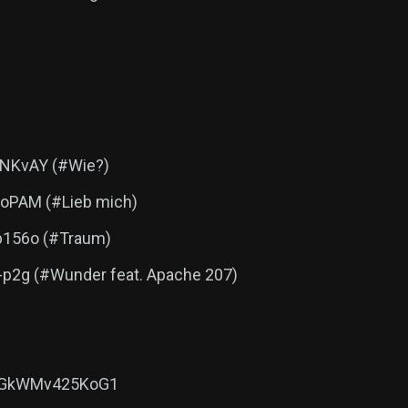
NKvAY (#Wie?)
oPAM (#Lieb mich)
b156o (#Traum)
p2g (#Wunder feat. Apache 207)
PBeGkWMv425KoG1