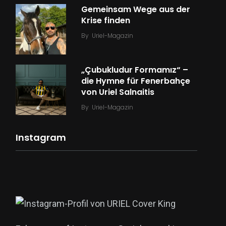
Gemeinsam Wege aus der
Krise finden
By
Uriel-Magazin
„Çubukludur Formamız“ –
die Hymne für Fenerbahçe
von Uriel Salnaitis
By
Uriel-Magazin
Instagram