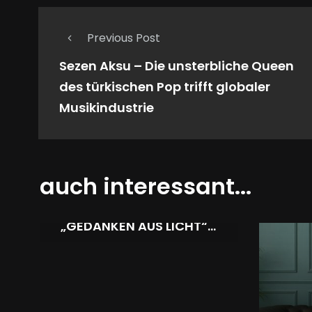
Previous Post
Sezen Aksu – Die unsterbliche Queen
des türkischen Pop trifft globaler
Musikindustrie
auch interessant...
URIEL SALNAITIS KÜNDIGT
NEUE MIXE VON
„GEDANKEN AUS LICHT“
AN – ORIENT-VIBES ZUM
JAHRESENDE