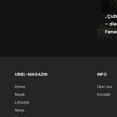
„Çub
– di
Fene
Salna
URIEL-MAGAZIN
INFO
Home
Über uns
Musik
Kontakt
Lifestyle
News