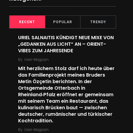
RECENT
POPULAR
TRENDY
URIEL SALNAITIS KÜNDIGT NEUE MIXE VON
„GEDANKEN AUS LICHT“ AN – ORIENT-
VIBES ZUM JAHRESENDE
By
Uriel-Magazin
Mit herzlichem Stolz darf ich heute über
das Familien­projekt meines Bruders
Metin Özçetin berichten. In der
Ortsgemeinde Otterbach in
Rheinland‑Pfalz eröffnet er gemeinsam
mit seinem Team ein Restaurant, das
kulinarisch Brücken baut — zwischen
deutscher, rumänischer und türkischer
Kochtradition.
By
Uriel-Magazin