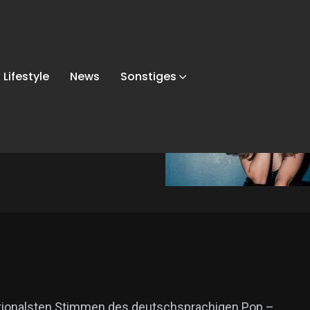
el & Auriel Salnaitis gehen auf Konzertreise 2025
Lifestyle
News
Sonstiges
Uriel &
n auf
emotionalsten Stimmen des deutschsprachigen Pop –