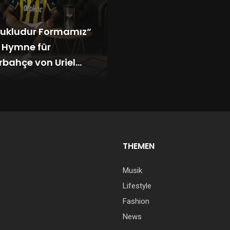
ukludur Formamız“
e Hymne für
rbahçe von Uriel
itis
THEMEN
Musik
Lifestyle
Fashion
News