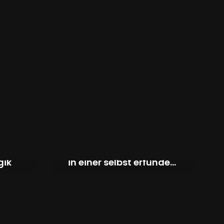
iel
Ein Song von Uriel
Salnaitis, geschrieben
gik
in einer selbst erfunden
Sprache (spirituell Pop
Song) wird…