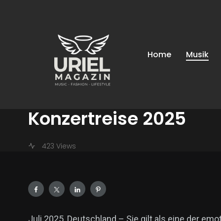
Uriel-Magazin
/
News
/
Musik
/
Ayliva live erleben – Uri
MUSIK
Home
Musik
Ayliva live erleben – 
Auriel Salnaitis gehe
Konzertreise 2025
423 Views
Juli 2025, Deutschland – Sie gilt als eine der 